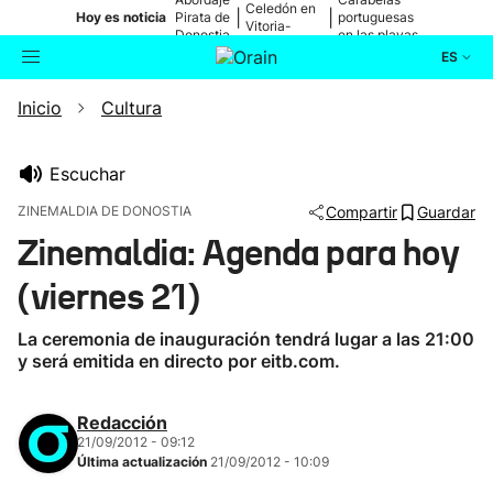
Celedón en
|
|
Hoy es noticia
Pirata de
portuguesas
Vitoria-
Donostia
en las playas
Gasteiz
ES
Inicio
Cultura
Actualidad
Buscador
Política
Escuchar
ZINEMALDIA DE DONOSTIA
Compartir
Guardar
Cultura
Zinemaldia: Agenda para hoy
(viernes 21)
Ikusmiran
La ceremonia de inauguración tendrá lugar a las 21:00
Eguraldia
y será emitida en directo por eitb.com.
Redacción
21/09/2012 - 09:12
Última actualización
21/09/2012 - 10:09