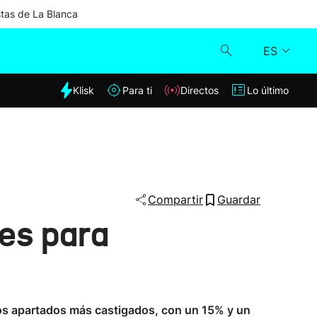
stas de La Blanca
ES
dia
Klisk
Para ti
Directos
Lo último
Klisk
Directos
Para ti
Compartir
Guardar
es para
Lo último
 los apartados más castigados, con un 15% y un