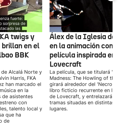
FKA twigs y
Álex de la Iglesia debutará
brillan en el
en la animación con una
ilbao BBK
película inspirada en
Lovecraft
 de Alcalá Norte y
La película, que se titulará 'Ages of
lvin Harris, FKA
Madness: The Howling of the Jinn',
ez han marcado el
girará alrededor del 'Necronomicón', 
 música en la
libro ficticio recurrente en los relatos
s de asistentes
de Lovecraft, y entrelazará varias
 estreno con
tramas situadas en distintas épocas y
es, talento local y
lugares.
sa que ha
o de