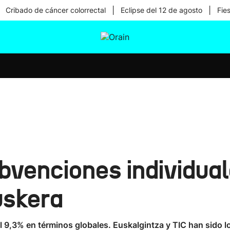
|
|
Cribado de cáncer colorrectal
Eclipse del 12 de agosto
Fie
tura
Ikusmiran
Egural
Salud
Tecnología
bvenciones individual
uskera
el 9,3% en términos globales. Euskalgintza y TIC han sido