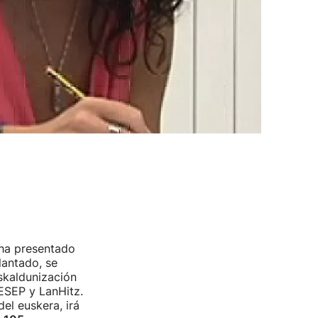
 ha presentado
lantado, se
uskaldunización
ESEP y LanHitz.
el euskera, irá