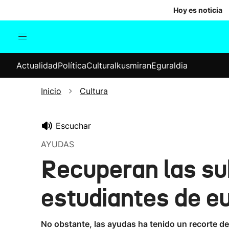
Hoy es noticia
Actualidad
Política
Cul
Actualidad
Política
Cultura
Ikusmiran
Eguraldia
Sociedad
Elecciones
Economía
Inicio
Cultura
Internacional
Escuchar
AYUDAS
Recuperan las su
estudiantes de e
No obstante, las ayudas ha tenido un recorte d