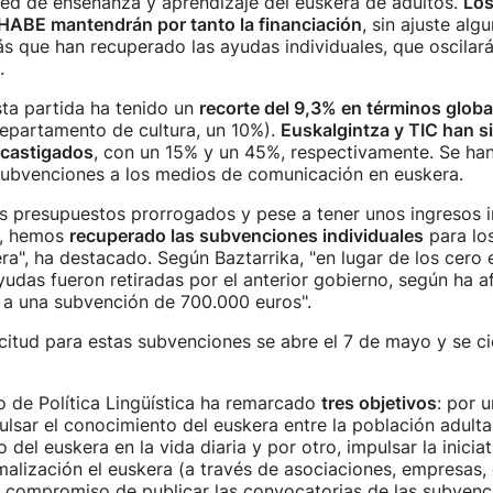
red de enseñanza y aprendizaje del euskera de adultos.
Los
 HABE mantendrán por tanto la financiación
, sin ajuste alg
 que han recuperado las ayudas individuales, que oscilará
.
ta partida ha tenido un
recorte del 9,3% en términos globa
departamento de cultura, un 10%).
Euskalgintza y TIC han s
castigados
, con un 15% y un 45%, respectivamente. Se ha
 subvenciones a los medios de comunicación en euskera.
s presupuestos prorrogados y pese a tener unos ingresos in
o, hemos
recuperado las subvenciones individuales
para lo
a", ha destacado. Según Baztarrika, "en lugar de los cero 
udas fueron retiradas por el anterior gobierno, según ha a
a una subvención de 700.000 euros".
icitud para estas subvenciones se abre el 7 de mayo y se c
o de Política Lingüística ha remarcado
tres objetivos
: por u
ulsar el conocimiento del euskera entre la población adulta,
o del euskera en la vida diaria y por otro, impulsar la iniciat
malización el euskera (a través de asociaciones, empresas,
 compromiso de publicar las convocatorias de las subvenc