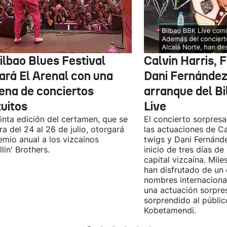
ilbao Blues Festival
Calvin Harris, 
nará El Arenal con una
Dani Fernández 
ena de conciertos
arranque del B
tuitos
Live
inta edición del certamen, que se
El concierto sorpresa
ra del 24 al 26 de julio, otorgará
las actuaciones de Ca
emio anual a los vizcaínos
twigs y Dani Fernánd
lin' Brothers.
inicio de tres días de
capital vizcaína. Mile
han disfrutado de un
nombres internacional
una actuación sorpre
sorprendido al públic
Kobetamendi.