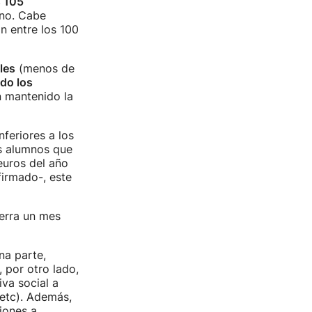
 105
uno. Cabe
n entre los 100
les
(menos de
ido los
n mantenido la
feriores a los
s alumnos que
euros del año
firmado-, este
ierra un mes
na parte,
 por otro lado,
iva social a
 etc). Además,
iones a