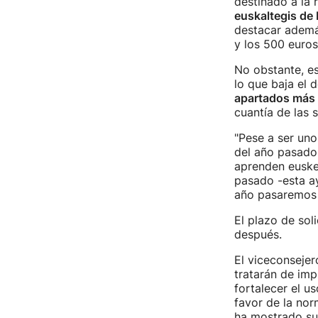
destinado a la 
euskaltegis de
destacar además
y los 500 euros
No obstante, es
lo que baja el 
apartados más 
cuantía de las
"Pese a ser uno
del año pasad
aprenden eusker
pasado -esta ay
año pasaremos 
El plazo de sol
después.
El viceconsejer
tratarán de imp
fortalecer el us
favor de la nor
ha mostrado su