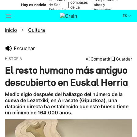
compases
|
|
Hoy es noticia
de San
altas y
de La
Sebastián
tormentas
Blanca
ES
Inicio
Cultura
Actualidad
Buscador
Política
Escuchar
HISTORIA
Compartir
Guardar
Cultura
El resto humano más antiguo
descubierto en Euskal Herria
Ikusmiran
Medio siglo después del hallazgo del húmero de la
Eguraldia
cueva de Lezetxiki, en Arrasate (Gipuzkoa), una
datación directa ha establecido que este hueso tiene
un mínimo de 164.000 años.