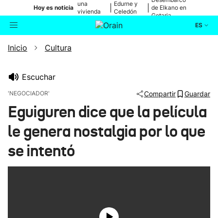
una
Edurne y
|
|
Hoy es noticia
de Elkano en
vivienda
Celedón
Getaria
de Bilbao
Txiki
ES
Inicio
Cultura
Actualidad
Buscador
Política
Escuchar
'NEGOCIADOR'
Compartir
Guardar
Cultura
Eguiguren dice que la película
le genera nostalgia por lo que
Ikusmiran
se intentó
Eguraldia