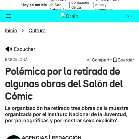
compases
|
|
Hoy es noticia
de San
altas y
de La
Sebastián
tormentas
Blanca
ES
Inicio
Cultura
Actualidad
Buscador
Política
Escuchar
BARCELONA
Compartir
Guardar
Cultura
Polémica por la retirada de
algunas obras del Salón del
Ikusmiran
Cómic
Eguraldia
La organización ha retirado tres obras de la muestra
organizada por el Instituto Nacional de la Juventud,
por 'pornográficas y por mostrar sexo explícito'.
AGENCIAS | REDACCIÓN