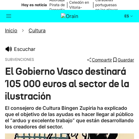
Celedón en
|
|
Hoy es noticia
Pirata de
portuguesas
Vitoria-
Donostia
en las playas
Gasteiz
ES
Inicio
Cultura
Actualidad
Buscador
Política
Escuchar
SUBVENCIONES
Compartir
Guardar
Cultura
El Gobierno Vasco destinará
105 000 euros al sector de la
Ikusmiran
ilustración
Eguraldia
El consejero de Cultura Bingen Zupiria ha explicado
que el objetivo de las ayudas es hacer llegar al público
el “arduo y excelente trabajo” que están desarrollando
los creadores del sector.