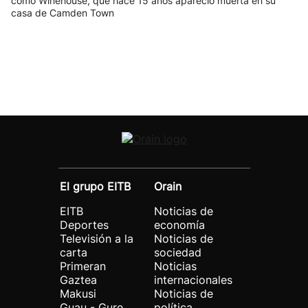
como Winehouse, que hace 15 años apareció muerta en su
casa de Camden Town
El grupo EITB
Orain
EITB
Noticias de
Deportes
economía
Televisión a la
Noticias de
carta
sociedad
Primeran
Noticias
Gaztea
internacionales
Makusi
Noticias de
Guau - Gure
política