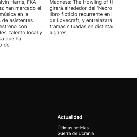
lvin Harris, FKA
Madness: The Howling of the Jinn',
ez han marcado el
girará alrededor del 'Necronomicón', 
 música en la
libro ficticio recurrente en los relatos
s de asistentes
de Lovecraft, y entrelazará varias
 estreno con
tramas situadas en distintas épocas y
es, talento local y
lugares.
sa que ha
o de
Actualidad
Últimas noticias
Guerra de Ucrania