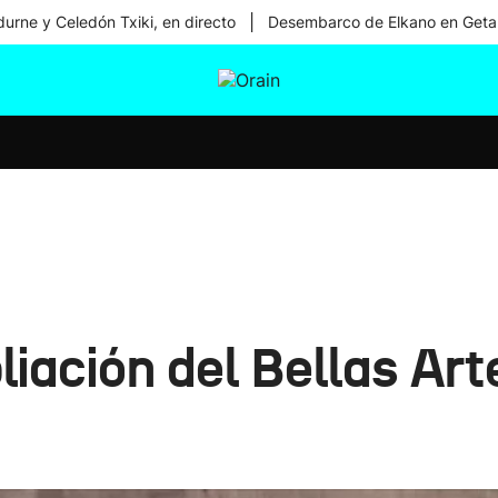
|
urne y Celedón Txiki, en directo
Desembarco de Elkano en Geta
tura
Ikusmiran
Egural
Salud
Tecnología
liación del Bellas A