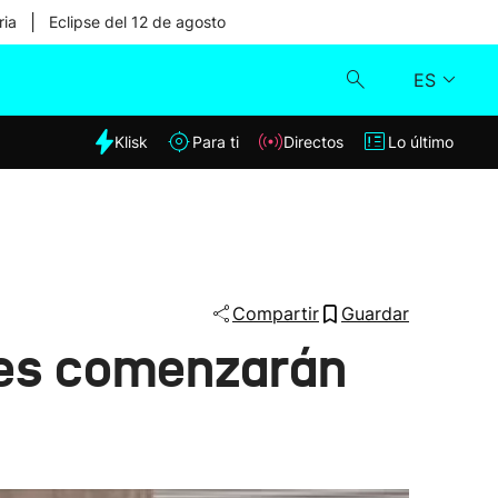
|
ria
Eclipse del 12 de agosto
ES
dia
Klisk
Para ti
Directos
Lo último
Klisk
Directos
Para ti
Compartir
Guardar
rtes comenzarán
Lo último