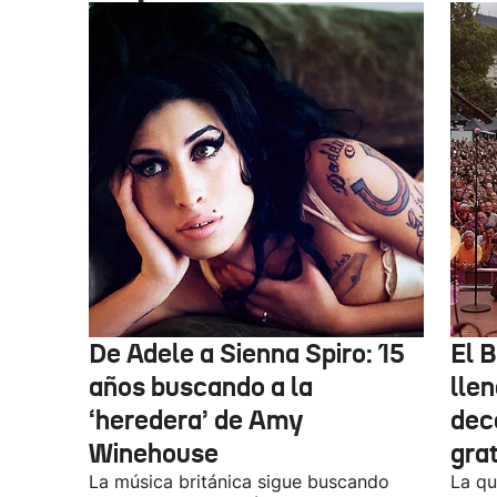
De Adele a Sienna Spiro: 15
El B
años buscando a la
lle
‘heredera’ de Amy
dec
Winehouse
gra
La música británica sigue buscando
La qu