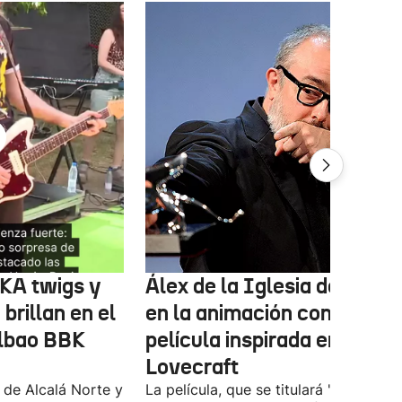
FKA twigs y
Álex de la Iglesia debutará
brillan en el
en la animación con una
ilbao BBK
película inspirada en
Lovecraft
 de Alcalá Norte y
La película, que se titulará 'Ages of