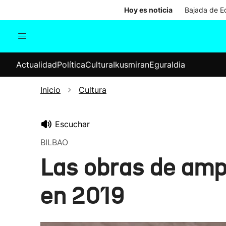
Hoy es noticia
Bajada de Ed
Actualidad
Política
Cul
Actualidad
Política
Cultura
Ikusmiran
Eguraldia
Sociedad
Elecciones
Economía
Inicio
Cultura
Internacional
Escuchar
BILBAO
Las obras de amp
en 2019