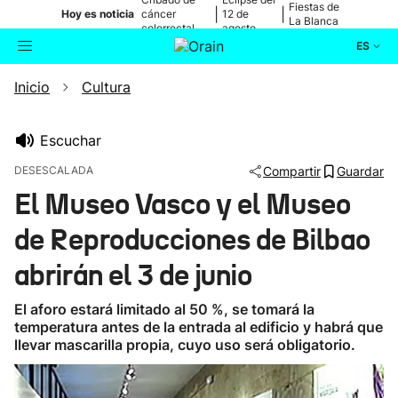
Fiestas de
|
|
Hoy es noticia
cáncer
12 de
La Blanca
colorrectal
agosto
ES
Inicio
Cultura
Actualidad
Buscador
Política
Escuchar
DESESCALADA
Compartir
Guardar
Cultura
El Museo Vasco y el Museo
de Reproducciones de Bilbao
Ikusmiran
abrirán el 3 de junio
Eguraldia
El aforo estará limitado al 50 %, se tomará la
temperatura antes de la entrada al edificio y habrá que
llevar mascarilla propia, cuyo uso será obligatorio.