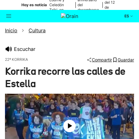
del 12
|
|
Hoy es noticia
Celedón
del
de
Txiki, en
desembarco
agosto
directo
de Elkano
ES
Inicio
Cultura
Actualidad
Buscador
Política
Escuchar
22ª KORRIKA
Compartir
Guardar
Cultura
Korrika recorre las calles de
Estella
Ikusmiran
Eguraldia