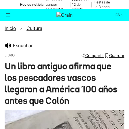
Fiestas de
|
|
Hoy es noticia
cáncer
12 de
La Blanca
colorrectal
agosto
ES
Inicio
Cultura
Actualidad
Buscador
Política
Escuchar
LIBRO
Compartir
Guardar
Cultura
Un libro antiguo afirma que
los pescadores vascos
Ikusmiran
llegaron a América 100 años
Eguraldia
antes que Colón