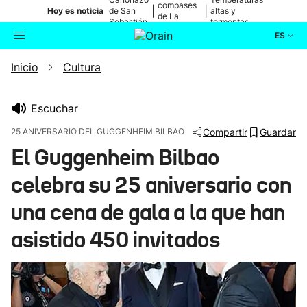
compases
|
|
Hoy es noticia
de San
altas y
de La
Sebastián
tormentas
Blanca
ES
Inicio
Cultura
Actualidad
Buscador
Política
Escuchar
25 ANIVERSARIO DEL GUGGENHEIM BILBAO
Compartir
Guardar
Cultura
El Guggenheim Bilbao
celebra su 25 aniversario con
Ikusmiran
una cena de gala a la que han
Eguraldia
asistido 450 invitados