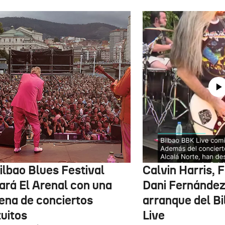
ilbao Blues Festival
Calvin Harris, 
nará El Arenal con una
Dani Fernández 
ena de conciertos
arranque del B
tuitos
Live