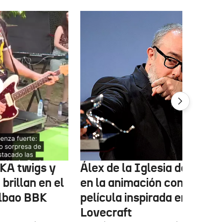
FKA twigs y
Álex de la Iglesia debutará
brillan en el
en la animación con una
ilbao BBK
película inspirada en
Lovecraft