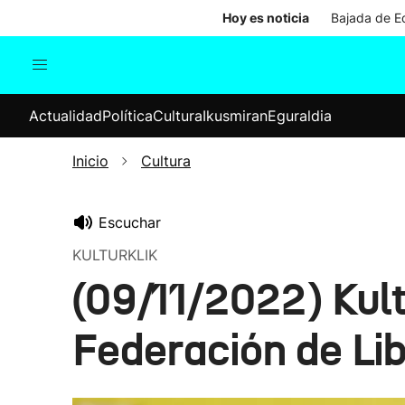
Hoy es noticia
Bajada de Ed
Actualidad
Política
Cul
Actualidad
Política
Cultura
Ikusmiran
Eguraldia
Sociedad
Elecciones
Economía
Inicio
Cultura
Internacional
Escuchar
KULTURKLIK
(09/11/2022) Kult
Federación de Lib