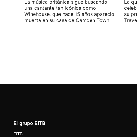
La música británica sigue buscando
La qu
una cantante tan icónica como
celeb
Winehouse, que hace 15 años apareció
su pr
muerta en su casa de Camden Town
Travel
El grupo EITB
EITB