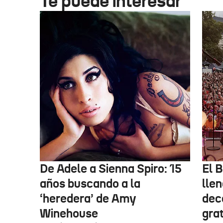
Te puede interesar
De Adele a Sienna Spiro: 15
El B
años buscando a la
lle
‘heredera’ de Amy
dec
Winehouse
gra