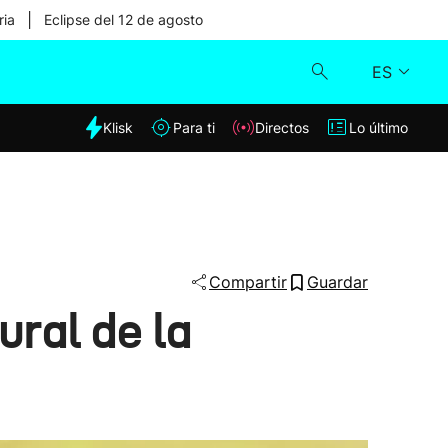
|
ria
Eclipse del 12 de agosto
ES
dia
Klisk
Para ti
Directos
Lo último
Klisk
Directos
Para ti
Compartir
Guardar
ural de la
Lo último