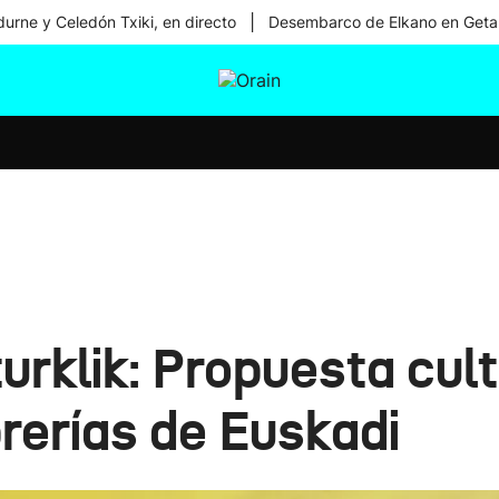
|
urne y Celedón Txiki, en directo
Desembarco de Elkano en Geta
tura
Ikusmiran
Egural
Salud
Tecnología
urklik: Propuesta cult
rerías de Euskadi