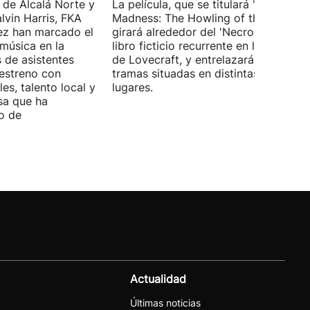
 de Alcalá Norte y
La película, que se titulará 'Ages of
lvin Harris, FKA
Madness: The Howling of the Jinn',
ez han marcado el
girará alrededor del 'Necronomicón', 
 música en la
libro ficticio recurrente en los relatos
s de asistentes
de Lovecraft, y entrelazará varias
 estreno con
tramas situadas en distintas épocas y
es, talento local y
lugares.
sa que ha
o de
Actualidad
Últimas noticias