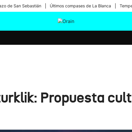
|
|
zo de San Sebastián
Últimos compases de La Blanca
Temper
tura
Ikusmiran
Egural
Salud
Tecnología
urklik: Propuesta cul