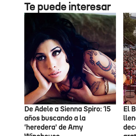
Te puede interesar
De Adele a Sienna Spiro: 15
El B
años buscando a la
lle
‘heredera’ de Amy
dec