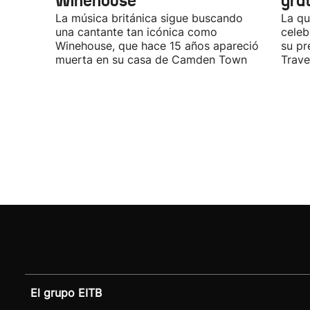
Winehouse
gra
La música británica sigue buscando
La qu
una cantante tan icónica como
celeb
Winehouse, que hace 15 años apareció
su pr
muerta en su casa de Camden Town
Travel
El grupo EITB