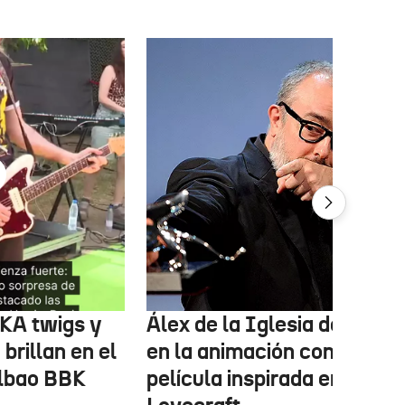
FKA twigs y
Álex de la Iglesia debutará
brillan en el
en la animación con una
ilbao BBK
película inspirada en