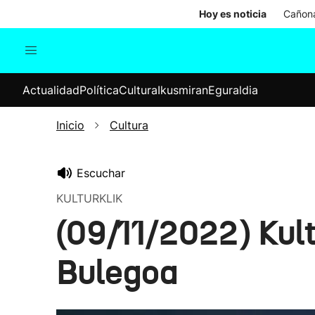
Hoy es noticia
Cañona
Actualidad
Política
Cul
Actualidad
Política
Cultura
Ikusmiran
Eguraldia
Sociedad
Elecciones
Economía
Inicio
Cultura
Internacional
Escuchar
KULTURKLIK
(09/11/2022) Kult
Bulegoa