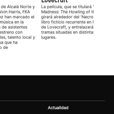
Lovecraft
 de Alcalá Norte y
La película, que se titulará 'Ages of
lvin Harris, FKA
Madness: The Howling of the Jinn',
ez han marcado el
girará alrededor del 'Necronomicón', 
 música en la
libro ficticio recurrente en los relatos
s de asistentes
de Lovecraft, y entrelazará varias
 estreno con
tramas situadas en distintas épocas y
es, talento local y
lugares.
sa que ha
o de
Actualidad