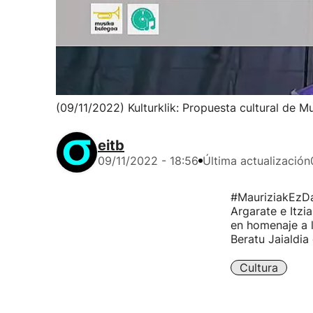
(09/11/2022) Kulturklik: Propuesta cultural de M
eitb
09/11/2022 - 18:56
Última actualización
#MauriziakEzDa
Argarate e Itzi
en homenaje a l
Beratu Jaialdia 
Cultura