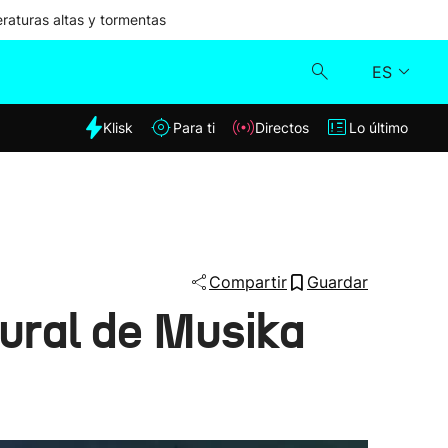
aturas altas y tormentas
ES
dia
Klisk
Para ti
Directos
Lo último
Klisk
Directos
Para ti
Compartir
Guardar
tural de Musika
Lo último