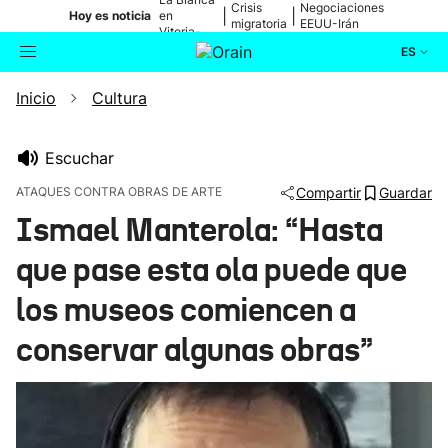
Crisis
Negociaciones
|
|
Hoy es noticia
en
migratoria
EEUU-Irán
Vitoria-
Gasteiz
ES
Inicio
Cultura
Actualidad
Buscador
Política
Escuchar
ATAQUES CONTRA OBRAS DE ARTE
Compartir
Guardar
Cultura
Ismael Manterola: “Hasta
que pase esta ola puede que
Ikusmiran
los museos comiencen a
Eguraldia
conservar algunas obras”