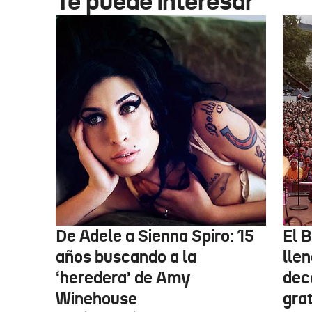
Te puede interesar
De Adele a Sienna Spiro: 15
El B
años buscando a la
lle
‘heredera’ de Amy
dec
Winehouse
gra