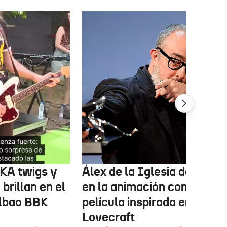
FKA twigs y
Álex de la Iglesia debutará
brillan en el
en la animación con una
ilbao BBK
película inspirada en
Lovecraft