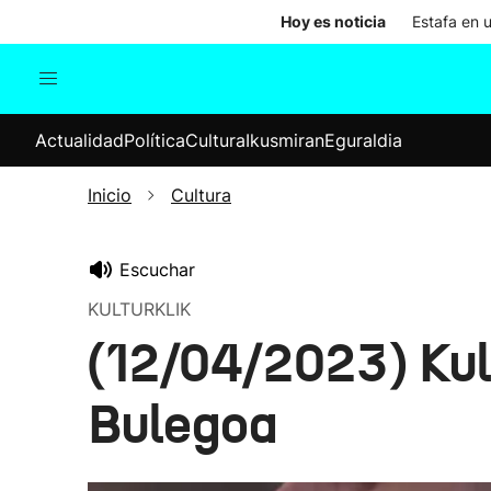
Hoy es noticia
Estafa en 
Actualidad
Política
Cul
Actualidad
Política
Cultura
Ikusmiran
Eguraldia
Sociedad
Elecciones
Economía
Inicio
Cultura
Internacional
Escuchar
KULTURKLIK
(12/04/2023) Kult
Bulegoa