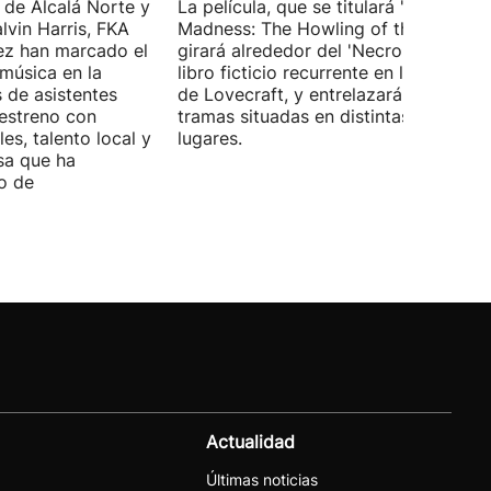
 de Alcalá Norte y
La película, que se titulará 'Ages of
lvin Harris, FKA
Madness: The Howling of the Jinn',
ez han marcado el
girará alrededor del 'Necronomicón', 
 música en la
libro ficticio recurrente en los relatos
s de asistentes
de Lovecraft, y entrelazará varias
 estreno con
tramas situadas en distintas épocas y
es, talento local y
lugares.
sa que ha
o de
Actualidad
Últimas noticias