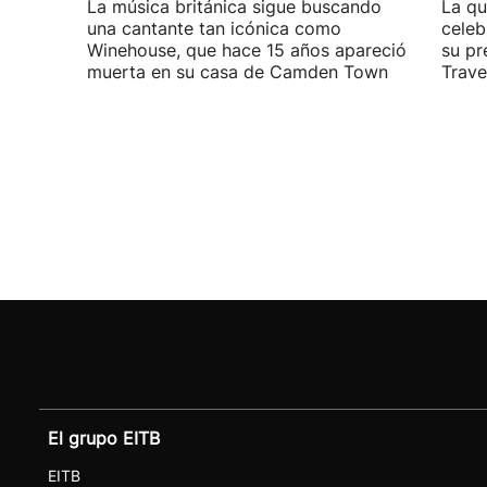
La música británica sigue buscando
La qu
una cantante tan icónica como
celeb
Winehouse, que hace 15 años apareció
su pr
muerta en su casa de Camden Town
Travel
El grupo EITB
EITB