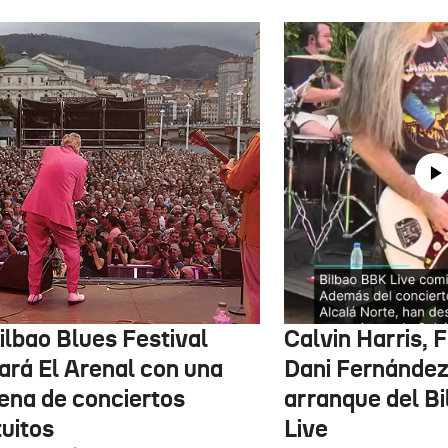
ilbao Blues Festival
Calvin Harris, 
nará El Arenal con una
Dani Fernández 
ena de conciertos
arranque del B
tuitos
Live