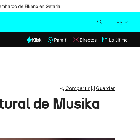
mbarco de Elkano en Getaria
ES
dia
Klisk
Para ti
Directos
Lo último
Klisk
Directos
Para ti
Compartir
Guardar
tural de Musika
Lo último