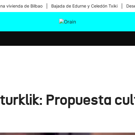
|
|
una vivienda de Bilbao
Bajada de Edurne y Celedón Txiki
Dese
tura
Ikusmiran
Egural
Salud
Tecnología
urklik: Propuesta cul