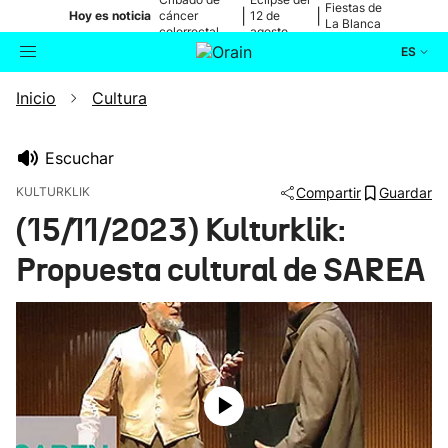
Fiestas de
|
|
Hoy es noticia
cáncer
12 de
La Blanca
colorrectal
agosto
ES
Inicio
Cultura
Actualidad
Buscador
Política
Escuchar
KULTURKLIK
Compartir
Guardar
Cultura
(15/11/2023) Kulturklik:
Propuesta cultural de SAREA
Ikusmiran
Eguraldia