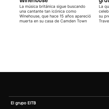
Winehouse
gra
La música británica sigue buscando
La qu
una cantante tan icónica como
celeb
Winehouse, que hace 15 años apareció
su pr
muerta en su casa de Camden Town
Travel
El grupo EITB