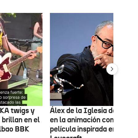
FKA twigs y
Álex de la Iglesia debutará
brillan en el
en la animación con una
ilbao BBK
película inspirada en