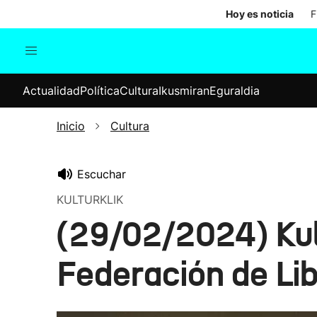
Hoy es noticia
F
Actualidad
Política
Cul
Actualidad
Política
Cultura
Ikusmiran
Eguraldia
Sociedad
Elecciones
Economía
Inicio
Cultura
Internacional
Escuchar
KULTURKLIK
(29/02/2024) Kult
Federación de Lib