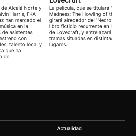
Lovecraft
 de Alcalá Norte y
La película, que se titulará 'Ages of
lvin Harris, FKA
Madness: The Howling of the Jinn',
ez han marcado el
girará alrededor del 'Necronomicón', 
 música en la
libro ficticio recurrente en los relatos
s de asistentes
de Lovecraft, y entrelazará varias
 estreno con
tramas situadas en distintas épocas y
es, talento local y
lugares.
sa que ha
o de
Actualidad