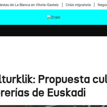
|
|
iestas de La Blanca en Vitoria-Gasteiz
Crisis migratoria
Negoc
tura
Ikusmiran
Egural
Salud
Tecnología
urklik: Propuesta cul
rerías de Euskadi