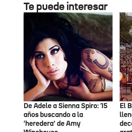
Te puede interesar
De Adele a Sienna Spiro: 15
El B
años buscando a la
lle
‘heredera’ de Amy
dec