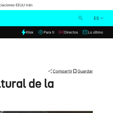
iaciones EEUU-Irán
ES
dia
Klisk
Para ti
Directos
Lo último
Klisk
Directos
Para ti
Compartir
Guardar
tural de la
Lo último