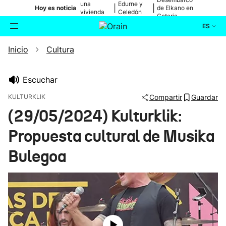
una
Edurne y
|
|
Hoy es noticia
de Elkano en
vivienda
Celedón
Getaria
de Bilbao
Txiki
ES
Inicio
Cultura
Actualidad
Buscador
Política
Escuchar
KULTURKLIK
Compartir
Guardar
Cultura
(29/05/2024) Kulturklik:
Propuesta cultural de Musika
Ikusmiran
Bulegoa
Eguraldia