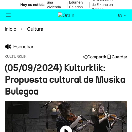
una
Edurne y
|
|
Hoy es noticia
de Elkano en
vivienda
Celedón
Getaria
de Bilbao
Txiki
ES
Inicio
Cultura
Actualidad
Buscador
Política
Escuchar
KULTURKLIK
Compartir
Guardar
Cultura
(05/09/2024) Kulturklik:
Propuesta cultural de Musika
Ikusmiran
Bulegoa
Eguraldia