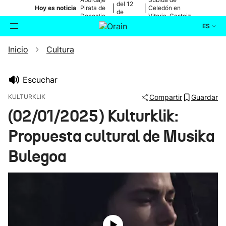
del 12
|
|
Hoy es noticia
Pirata de
Celedón en
de
Donostia
Vitoria-Gasteiz
agosto
ES
Inicio
Cultura
Actualidad
Buscador
Política
Escuchar
KULTURKLIK
Compartir
Guardar
Cultura
(02/01/2025) Kulturklik:
Propuesta cultural de Musika
Ikusmiran
Bulegoa
Eguraldia