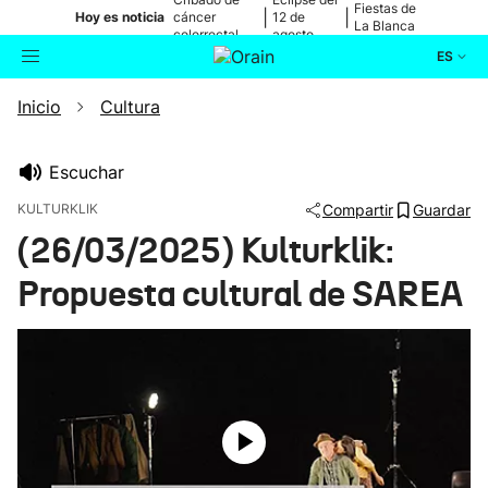
Fiestas de
|
|
Hoy es noticia
cáncer
12 de
La Blanca
colorrectal
agosto
ES
Inicio
Cultura
Actualidad
Buscador
Política
Escuchar
KULTURKLIK
Compartir
Guardar
Cultura
(26/03/2025) Kulturklik:
Propuesta cultural de SAREA
Ikusmiran
Eguraldia