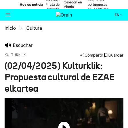
Celedón en
|
|
Hoy es noticia
Pirata de
portuguesas
Vitoria-
Donostia
en las playas
Gasteiz
ES
Inicio
Cultura
Actualidad
Buscador
Política
Escuchar
KULTURKLIK
Compartir
Guardar
Cultura
(02/04/2025) Kulturklik:
Propuesta cultural de EZAE
Ikusmiran
elkartea
Eguraldia