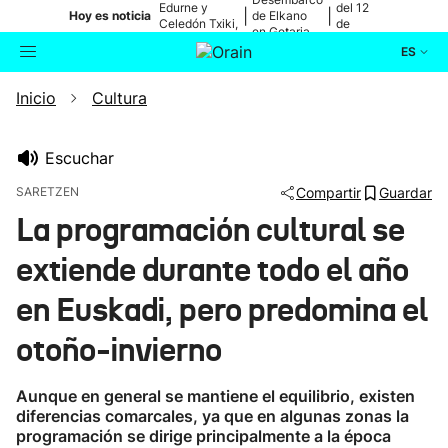
Edurne y
del 12
|
|
Hoy es noticia
de Elkano
Celedón Txiki,
de
en Getaria
en directo
agosto
ES
Inicio
Cultura
Actualidad
Buscador
Política
Escuchar
SARETZEN
Compartir
Guardar
Cultura
La programación cultural se
extiende durante todo el año
Ikusmiran
en Euskadi, pero predomina el
Eguraldia
otoño-invierno
Aunque en general se mantiene el equilibrio, existen
diferencias comarcales, ya que en algunas zonas la
programación se dirige principalmente a la época