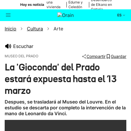
una
Edurne y
|
|
Hoy es noticia
de Elkano en
vivienda
Celedón
Getaria
de Bilbao
Txiki
ES
Inicio
Cultura
Arte
Actualidad
Buscador
Política
Escuchar
MUSEO DEL PRADO
Compartir
Guardar
Cultura
La 'Gioconda' del Prado
estará expuesta hasta el 13
Ikusmiran
marzo
Eguraldia
Despues, se trasladará al Museo del Louvre. En el
estudio se descarta por completo la intervención de la
mano de Leonardo da Vinci.