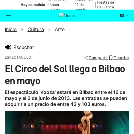
Fiestas de
|
|
Hoy es noticia
cáncer
12 de
La Blanca
colorrectal
agosto
ES
Inicio
Cultura
Arte
Actualidad
Buscador
Política
Escuchar
ESPECTÁCULO
Compartir
Guardar
Cultura
El Circo del Sol llega a Bilbao
en mayo
Ikusmiran
El espectáculo 'Kooza' estará en Bilbao entre el 16 de
Eguraldia
mayo y el 2 de junio de 2013. Las entradas se pueden
adquirir a un precio de entre 42 y 103 euros.