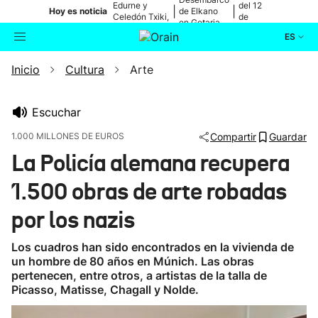
Edurne y
del 12
|
|
Hoy es noticia
de Elkano
Celedón Txiki,
de
en Getaria
en directo
agosto
ES
Inicio
Cultura
Arte
Actualidad
Buscador
Política
Escuchar
1.000 MILLONES DE EUROS
Compartir
Guardar
Cultura
La Policía alemana recupera
1.500 obras de arte robadas
Ikusmiran
por los nazis
Eguraldia
Los cuadros han sido encontrados en la vivienda de
un hombre de 80 años en Múnich. Las obras
pertenecen, entre otros, a artistas de la talla de
Picasso, Matisse, Chagall y Nolde.