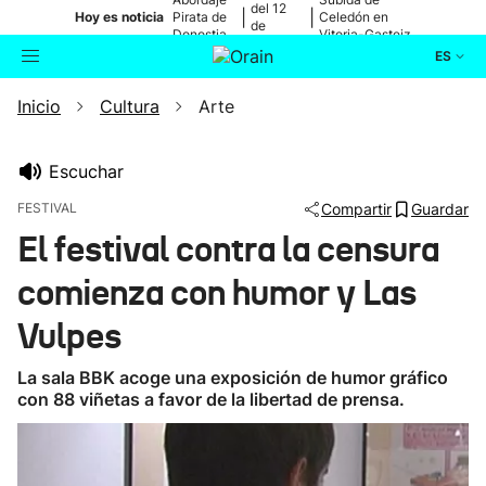
del 12
|
|
Hoy es noticia
Pirata de
Celedón en
de
Donostia
Vitoria-Gasteiz
agosto
ES
Inicio
Cultura
Arte
Actualidad
Buscador
Política
Escuchar
FESTIVAL
Compartir
Guardar
Cultura
El festival contra la censura
comienza con humor y Las
Ikusmiran
Vulpes
Eguraldia
La sala BBK acoge una exposición de humor gráfico
con 88 viñetas a favor de la libertad de prensa.