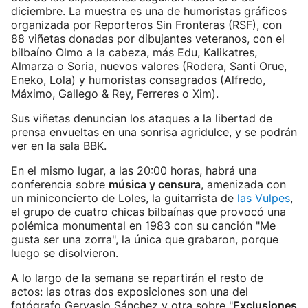
diciembre. La muestra es una de humoristas gráficos
organizada por Reporteros Sin Fronteras (RSF), con
88 viñetas donadas por dibujantes veteranos, con el
bilbaíno Olmo a la cabeza, más Edu, Kalikatres,
Almarza o Soria, nuevos valores (Rodera, Santi Orue,
Eneko, Lola) y humoristas consagrados (Alfredo,
Máximo, Gallego & Rey, Ferreres o Xim).
Sus viñetas denuncian los ataques a la libertad de
prensa envueltas en una sonrisa agridulce, y se podrán
ver en la sala BBK.
En el mismo lugar, a las 20:00 horas, habrá una
conferencia sobre
música y censura
, amenizada con
un miniconcierto de Loles, la guitarrista de
las Vulpes
,
el grupo de cuatro chicas bilbaínas que provocó una
polémica monumental en 1983 con su canción "Me
gusta ser una zorra", la única que grabaron, porque
luego se disolvieron.
A lo largo de la semana se repartirán el resto de
actos: las otras dos exposiciones son una del
fotógrafo Gervasio Sánchez y otra sobre "
Exclusiones