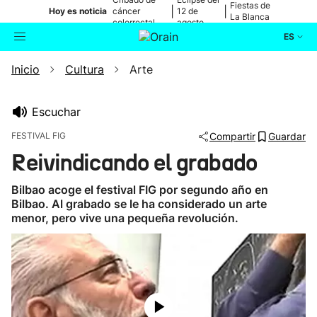
Fiestas de
|
|
Hoy es noticia
cáncer
12 de
La Blanca
colorrectal
agosto
ES
Inicio
Cultura
Arte
Actualidad
Buscador
Política
Escuchar
FESTIVAL FIG
Compartir
Guardar
Cultura
Reivindicando el grabado
Ikusmiran
Bilbao acoge el festival FIG por segundo año en
Bilbao. Al grabado se le ha considerado un arte
menor, pero vive una pequeña revolución.
Eguraldia