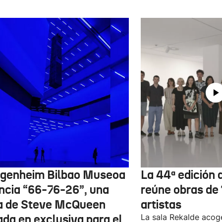
genheim Bilbao Museoa
La 44ª edición d
ncia “66-76-26”, una
reúne obras de
a de Steve McQueen
artistas
ada en exclusiva para el
La sala Rekalde acog