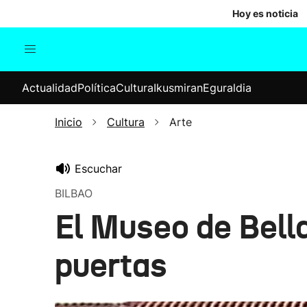
Hoy es noticia
Actualidad
Política
Cul
Actualidad
Política
Cultura
Ikusmiran
Eguraldia
Sociedad
Elecciones
Economía
Inicio
Cultura
Arte
Internacional
Escuchar
BILBAO
El Museo de Bella
puertas