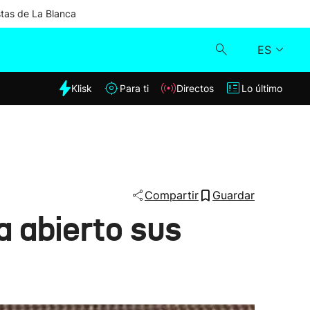
stas de La Blanca
ES
dia
Klisk
Para ti
Directos
Lo último
Klisk
Directos
Para ti
Compartir
Guardar
a abierto sus
Lo último