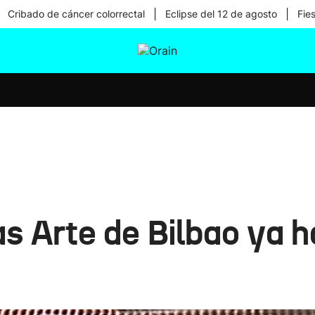
|
|
Cribado de cáncer colorrectal
Eclipse del 12 de agosto
Fie
tura
Ikusmiran
Egural
Salud
Tecnología
s Arte de Bilbao ya h