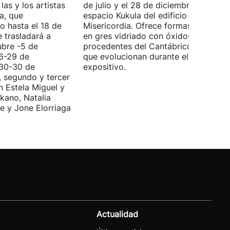
las y los artistas
de julio y el 28 de diciembre en el
a, que
espacio Kukula del edificio
o hasta el 18 de
Misericordia. Ofrece formas realizada
e trasladará a
en gres vidriado con óxidos y algas
ubre -5 de
procedentes del Cantábrico, material
(6-29 de
que evolucionan durante el periodo
(30-30 de
expositivo.
, segundo y tercer
n Estela Miguel y
kano, Natalia
e y Jone Elorriaga
Actualidad