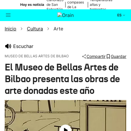
compases
|
|
Hoy es noticia
de San
altas y
de La
Sebastián
tormentas
Blanca
ES
Inicio
Cultura
Arte
Actualidad
Buscador
Política
Escuchar
MUSEO DE BELLAS ARTES DE BILBAO
Compartir
Guardar
Cultura
El Museo de Bellas Artes de
Bilbao presenta las obras de
Ikusmiran
arte donadas este año
Eguraldia