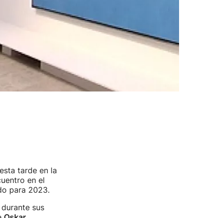
sta tarde en la
cuentro en el
do para 2023.
durante sus
e
Oskar