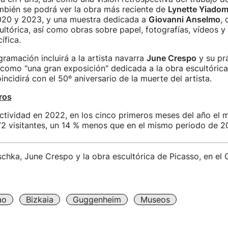
mbién se podrá ver la obra más reciente de
Lynette Yiado
020 y 2023, y una muestra dedicada a
Giovanni Anselmo
, 
ltórica, así como obras sobre papel, fotografías, vídeos y
ífica.
ramación incluirá a la artista navarra
June Crespo
y su pr
í como "una gran exposición" dedicada a la obra escultóric
incidirá con el 50º aniversario de la muerte del artista.
ros
ctividad en 2022, en los cinco primeros meses del año el 
2 visitantes, un 14 % menos que en el mismo periodo de 2
schka, June Crespo y la obra escultórica de Picasso, en e
ao
Bizkaia
Guggenheim
Museos