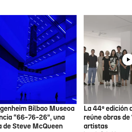
genheim Bilbao Museoa
La 44ª edición d
ncia “66-76-26”, una
reúne obras de
a de Steve McQueen
artistas