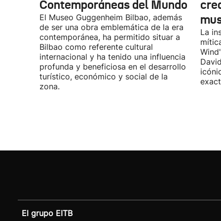
Contemporáneas del Mundo
cre
El Museo Guggenheim Bilbao, además
mu
de ser una obra emblemática de la era
La in
contemporánea, ha permitido situar a
mític
Bilbao como referente cultural
Wind"
internacional y ha tenido una influencia
David
profunda y beneficiosa en el desarrollo
icóni
turístico, económico y social de la
exact
zona.
El grupo EITB