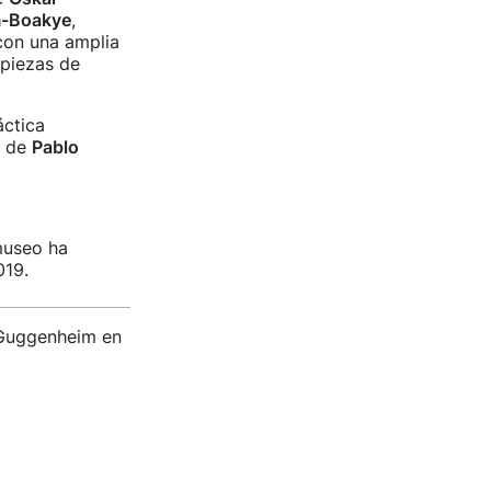
m-Boakye
,
con una amplia
 piezas de
áctica
a de
Pablo
museo ha
019.
l Guggenheim en