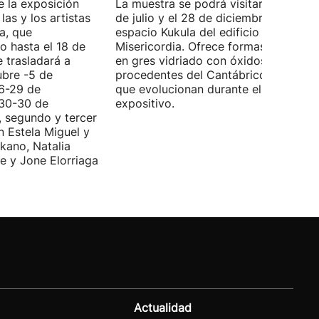
e la exposición
La muestra se podrá visitar entre el 8
las y los artistas
de julio y el 28 de diciembre en el
a, que
espacio Kukula del edificio
o hasta el 18 de
Misericordia. Ofrece formas realizada
e trasladará a
en gres vidriado con óxidos y algas
ubre -5 de
procedentes del Cantábrico, material
(6-29 de
que evolucionan durante el periodo
(30-30 de
expositivo.
, segundo y tercer
n Estela Miguel y
kano, Natalia
e y Jone Elorriaga
Actualidad