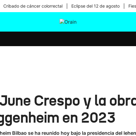
|
|
Cribado de cáncer colorrectal
Eclipse del 12 de agosto
Fie
tura
Ikusmiran
Egural
Salud
Tecnología
June Crespo y la obra
uggenheim en 2023
im Bilbao se ha reunido hoy bajo la presidencia del lehend