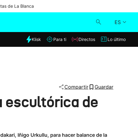
stas de La Blanca
ES
dia
Klisk
Para ti
Directos
Lo último
Klisk
Directos
Para ti
Compartir
Guardar
 escultórica de
Lo último
akari, Iñigo Urkullu, para hacer balance de la