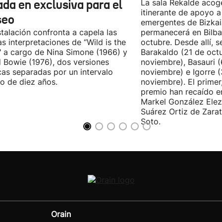
ada en exclusiva para el
La sala Rekalde acog
itinerante de apoyo a 
seo
emergentes de Bizkai
stalación confronta a capela las
permanecerá en Bilba
as interpretaciones de “Wild is the
octubre. Desde allí, s
 a cargo de Nina Simone (1966) y
Barakaldo (21 de oct
 Bowie (1976), dos versiones
noviembre), Basauri 
cas separadas por un intervalo
noviembre) e Igorre 
o de diez años.
noviembre). El primer
premio han recaído e
Markel González Elez
Suárez Ortiz de Zarat
Soto.
Orain