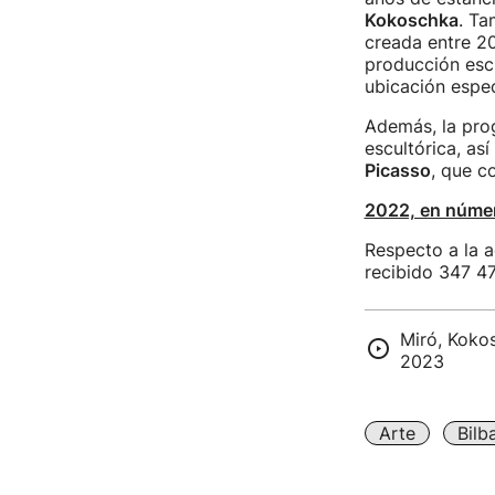
Kokoschka
. Ta
creada entre 2
producción escu
ubicación espec
Además, la prog
escultórica, as
Picasso
, que co
2022, en núme
Respecto a la a
recibido 347 47
Miró, Koko
2023
Arte
Bilb