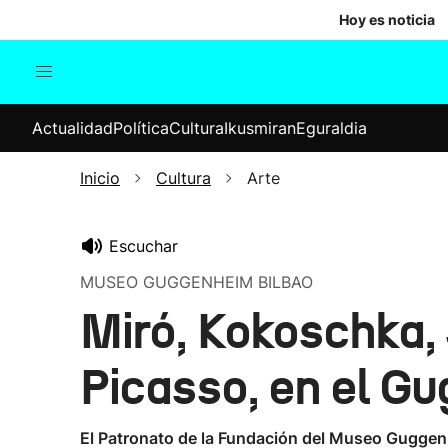
Hoy es noticia
Actualidad
Política
Cul
Actualidad
Política
Cultura
Ikusmiran
Eguraldia
Sociedad
Elecciones
Economía
Inicio
Cultura
Arte
Internacional
Escuchar
MUSEO GUGGENHEIM BILBAO
Miró, Kokoschka, 
Picasso, en el G
El Patronato de la Fundación del Museo Guggenhe