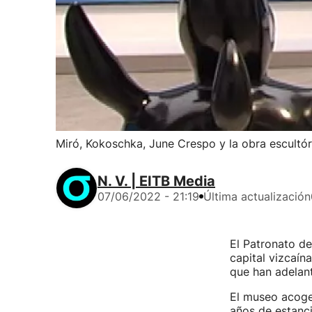
Miró, Kokoschka, June Crespo y la obra escultó
N. V. | EITB Media
07/06/2022 - 21:19
Última actualización
El Patronato de
capital vizcaína
que han adelant
El museo acoge
años de estanci