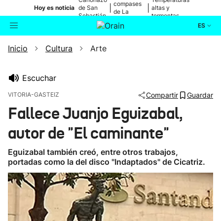
compases
|
|
Hoy es noticia
de San
altas y
de La
Sebastián
tormentas
Blanca
ES
Inicio
Cultura
Arte
Actualidad
Buscador
Política
Escuchar
VITORIA-GASTEIZ
Compartir
Guardar
Cultura
Fallece Juanjo Eguizabal,
autor de "El caminante"
Ikusmiran
Eguizabal también creó, entre otros trabajos,
Eguraldia
portadas como la del disco "Indaptados" de Cicatriz.