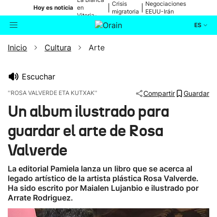
Crisis
Negociaciones
|
|
Hoy es noticia
en
migratoria
EEUU-Irán
Vitoria-
Gasteiz
ES
Inicio
Cultura
Arte
Actualidad
Buscador
Política
Escuchar
''ROSA VALVERDE ETA KUTXAK''
Compartir
Guardar
Cultura
Un album ilustrado para
guardar el arte de Rosa
Ikusmiran
Valverde
Eguraldia
La editorial Pamiela lanza un libro que se acerca al
legado artístico de la artista plástica Rosa Valverde.
Ha sido escrito por Maialen Lujanbio e ilustrado por
Arrate Rodriguez.