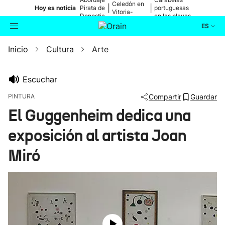
Celedón en
|
|
Hoy es noticia
Pirata de
portuguesas
Vitoria-
Donostia
en las playas
Gasteiz
ES
Inicio
Cultura
Arte
Actualidad
Buscador
Política
Escuchar
PINTURA
Compartir
Guardar
Cultura
El Guggenheim dedica una
exposición al artista Joan
Ikusmiran
Miró
Eguraldia