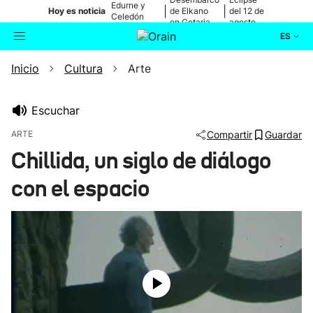
Edurne y
|
|
Hoy es noticia
de Elkano
del 12 de
Celedón
en Getaria
agosto
Txiki
ES
Inicio
Cultura
Arte
Actualidad
Buscador
Política
Escuchar
ARTE
Compartir
Guardar
Cultura
Chillida, un siglo de diálogo
con el espacio
Ikusmiran
Eguraldia