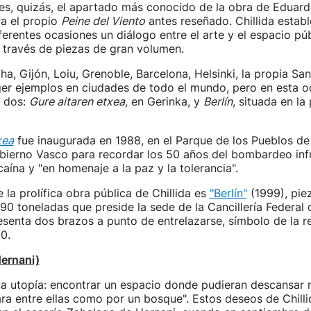
 es, quizás, el apartado más conocido de la obra de Eduardo
a el propio
Peine del Viento
antes reseñado. Chillida establ
erentes ocasiones un diálogo entre el arte y el espacio púb
 través de piezas de gran volumen.
a, Gijón, Loiu, Grenoble, Barcelona, Helsinki, la propia Sa
r ejemplos en ciudades de todo el mundo, pero en esta o
 dos:
Gure aitaren etxea
, en Gerinka, y
Berlín
, situada en la
xea
fue inaugurada en 1988, en el Parque de los Pueblos de
bierno Vasco para recordar los 50 años del bombardeo infr
caína y "en homenaje a la paz y la tolerancia".
 la prolífica obra pública de Chillida es
"Berlín"
(1999), pie
90 toneladas que preside la sede de la Cancillería Federal 
resenta dos brazos a punto de entrelazarse, símbolo de la r
0.
Hernani)
a utopía: encontrar un espacio donde pudieran descansar m
ra entre ellas como por un bosque". Estos deseos de Chilli