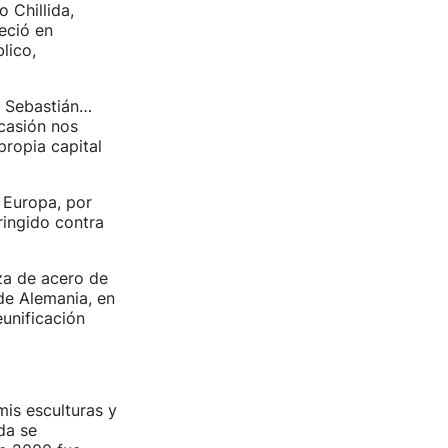
 Chillida,
eció en
lico,
n Sebastián…
casión nos
 propia capital
 Europa, por
ingido contra
za de acero de
de Alemania, en
eunificación
is esculturas y
da se