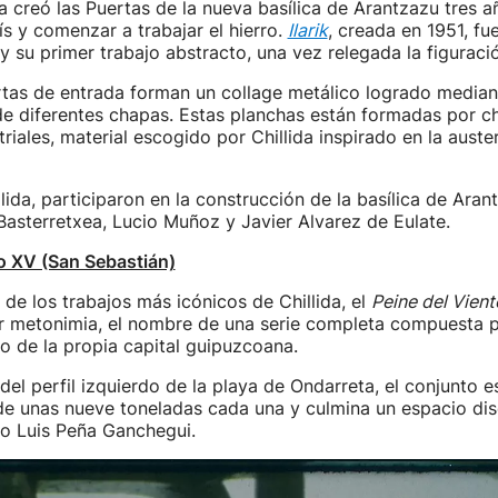
da creó las Puertas de la nueva basílica de Arantzazu tres 
ís y comenzar a trabajar el hierro.
Ilarik
, creada en 1951, fu
 y su primer trabajo abstracto, una vez relegada la figuraci
tas de entrada forman un collage metálico logrado median
e diferentes chapas. Estas planchas están formadas por ch
riales, material escogido por Chillida inspirado en la auste
ida, participaron en la construcción de la basílica de Ara
Basterretxea, Lucio Muñoz y Javier Alvarez de Eulate.
o XV (San Sebastián)
e los trabajos más icónicos de Chillida, el
Peine del Vient
r metonimia, el nombre de una serie completa compuesta p
o de la propia capital guipuzcoana.
l del perfil izquierdo de la playa de Ondarreta, el conjunto
de unas nueve toneladas cada una y culmina un espacio di
co Luis Peña Ganchegui.