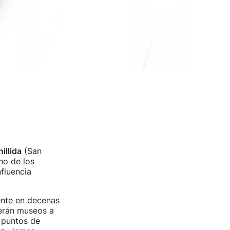
illida
(San
no de los
fluencia
ente en decenas
erán museos a
s puntos de