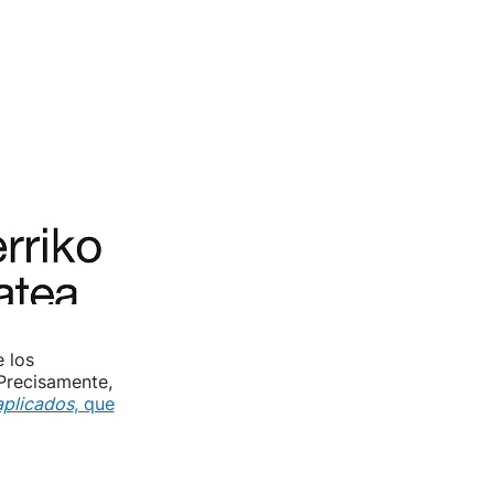
 los
 Precisamente,
aplicados
, que