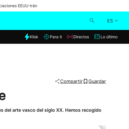
iaciones EEUU-Irán
ES
dia
Klisk
Para ti
Directos
Lo último
Klisk
Directos
Para ti
Compartir
Guardar
le
Lo último
s del arte vasco del siglo XX. Hemos recogido