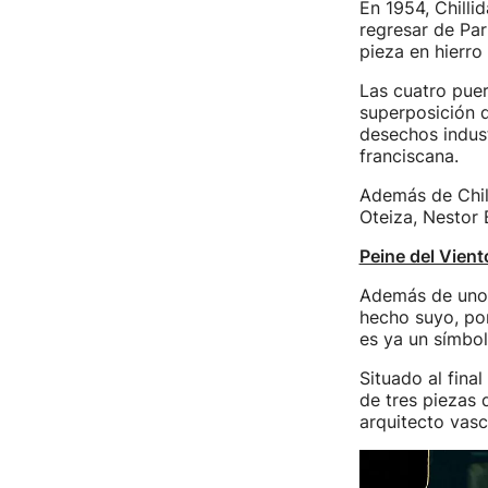
En 1954, Chilli
regresar de Par
pieza en hierro
Las cuatro puer
superposición d
desechos indust
franciscana.
Además de Chill
Oteiza, Nestor 
Peine del Vient
Además de uno d
hecho suyo, po
es ya un símbol
Situado al fina
de tres piezas 
arquitecto vas