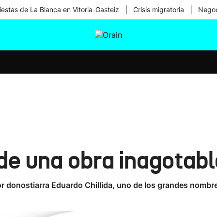
|
|
iestas de La Blanca en Vitoria-Gasteiz
Crisis migratoria
Negoc
tura
Ikusmiran
Egural
Salud
Tecnología
 de una obra inagotab
or donostiarra Eduardo Chillida, uno de los grandes nombre