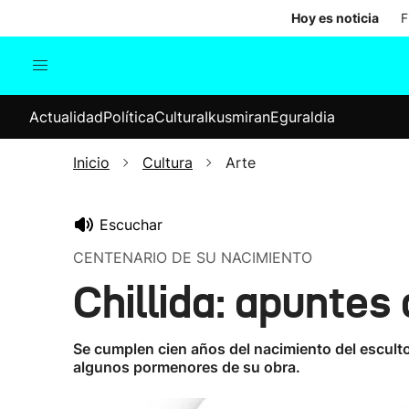
Hoy es noticia
F
Actualidad
Política
Cul
Actualidad
Política
Cultura
Ikusmiran
Eguraldia
Sociedad
Elecciones
Economía
Inicio
Cultura
Arte
Internacional
Escuchar
CENTENARIO DE SU NACIMIENTO
Chillida: apuntes
Se cumplen cien años del nacimiento del escult
algunos pormenores de su obra.