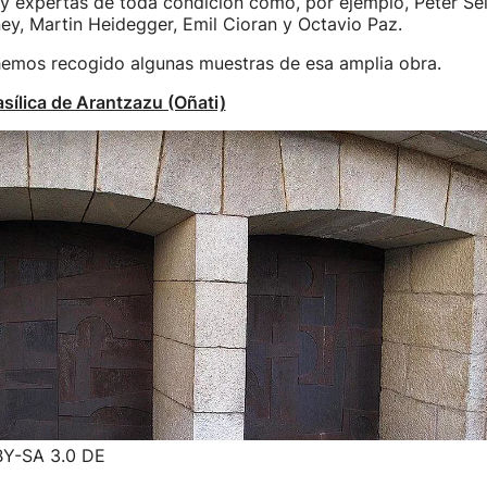
 y expertas de toda condición como, por ejemplo, Peter Se
y, Martin Heidegger, Emil Cioran y Octavio Paz.
 hemos recogido algunas muestras de esa amplia obra.
asílica de Arantzazu (Oñati)
BY-SA 3.0 DE