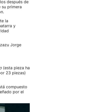
años después de
e su primera
ón.
te la
atarra y
ridad
ntzazu Jorge
o
(esta pieza ha
or 23 piezas)
 está compuesto
señado por el