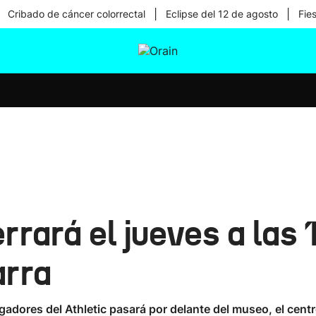
|
|
Cribado de cáncer colorrectal
Eclipse del 12 de agosto
Fie
tura
Ikusmiran
Egural
Salud
Tecnología
rará el jueves a las 
arra
gadores del Athletic pasará por delante del museo, el centr