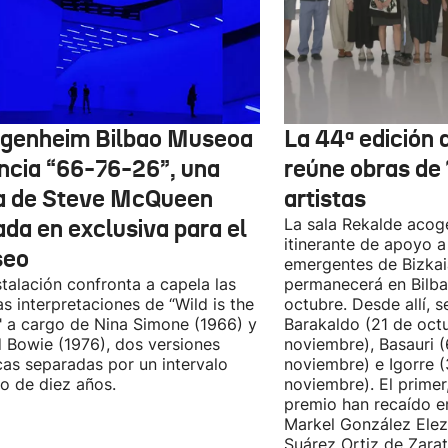
genheim Bilbao Museoa
La 44ª edición d
ncia “66-76-26”, una
reúne obras de
a de Steve McQueen
artistas
ada en exclusiva para el
La sala Rekalde acog
itinerante de apoyo a 
seo
emergentes de Bizkai
stalación confronta a capela las
permanecerá en Bilba
as interpretaciones de “Wild is the
octubre. Desde allí, s
 a cargo de Nina Simone (1966) y
Barakaldo (21 de oct
 Bowie (1976), dos versiones
noviembre), Basauri 
cas separadas por un intervalo
noviembre) e Igorre 
o de diez años.
noviembre). El primer
premio han recaído e
Markel González Elez
Suárez Ortiz de Zarat