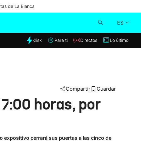
stas de La Blanca
ES
dia
Klisk
Para ti
Directos
Lo último
Klisk
Directos
Para ti
Compartir
Guardar
17:00 horas, por
Lo último
o expositivo cerrará sus puertas a las cinco de