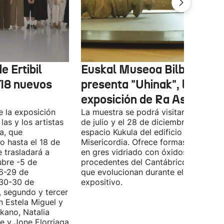
e Ertibil
Euskal Museoa Bilbao
 18 nuevos
presenta "Uhinak", la nuev
exposición de Ra Asensi
e la exposición
La muestra se podrá visitar entre el 8
las y los artistas
de julio y el 28 de diciembre en el
a, que
espacio Kukula del edificio
o hasta el 18 de
Misericordia. Ofrece formas realizada
e trasladará a
en gres vidriado con óxidos y algas
ubre -5 de
procedentes del Cantábrico, material
(6-29 de
que evolucionan durante el periodo
(30-30 de
expositivo.
, segundo y tercer
n Estela Miguel y
kano, Natalia
e y Jone Elorriaga