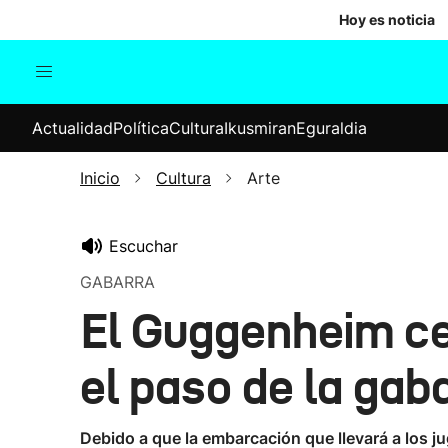
Hoy es noticia
Actualidad
Política
Cul
Actualidad
Política
Cultura
Ikusmiran
Eguraldia
Sociedad
Elecciones
Economía
Inicio
Cultura
Arte
Internacional
Escuchar
GABARRA
El Guggenheim cer
el paso de la gab
Debido a que la embarcación que llevará a los ju