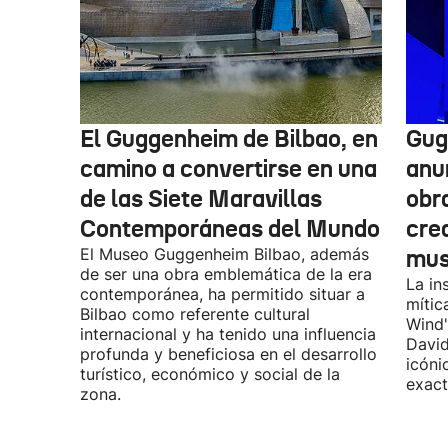
El Guggenheim de Bilbao, en
Gug
camino a convertirse en una
anu
de las Siete Maravillas
obr
Contemporáneas del Mundo
cre
El Museo Guggenheim Bilbao, además
mu
de ser una obra emblemática de la era
La in
contemporánea, ha permitido situar a
mític
Bilbao como referente cultural
Wind"
internacional y ha tenido una influencia
David
profunda y beneficiosa en el desarrollo
icóni
turístico, económico y social de la
exact
zona.