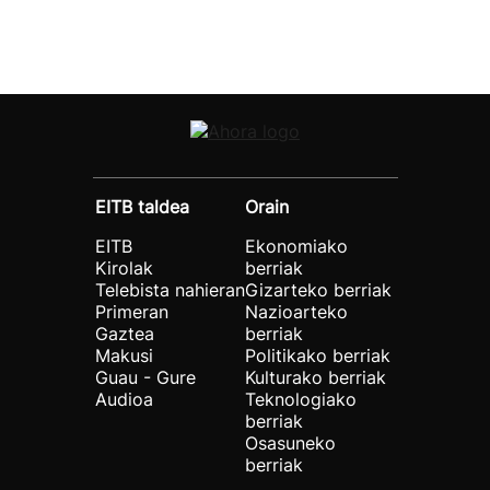
EITB taldea
Orain
EITB
Ekonomiako
Kirolak
berriak
Telebista nahieran
Gizarteko berriak
Primeran
Nazioarteko
Gaztea
berriak
Makusi
Politikako berriak
Guau - Gure
Kulturako berriak
Audioa
Teknologiako
berriak
Osasuneko
berriak