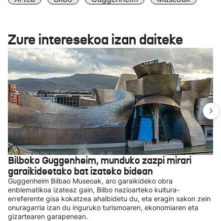
Zure interesekoa izan daiteke
Bilboko Guggenheim, munduko zazpi mirari
garaikideetako bat izateko bidean
Guggenheim Bilbao Museoak, aro garaikideko obra
enblematikoa izateaz gain, Bilbo nazioarteko kultura-
erreferente gisa kokatzea ahalbidetu du, eta eragin sakon zein
onuragarria izan du inguruko turismoaren, ekonomiaren eta
gizartearen garapenean.