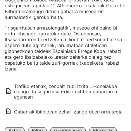
ostegunean, apirilak 11, Athleticeko jokalariak Getxotik
Bilbora eramango dituen gabarra museoaren
aurrealdetik igaroko baita.
"Irisgarritasun arrazoiengatik", museoa ohi baino bi
ordu lehenago zarratuko dute. Ostegunean,
Itsasadarraren bi ertzetan milioi bat pertsona batzea
espero dute agintariek, larunbatean Athleticen
gizonezkoen taldeak Espainiako Errege Kopa irabazi
eta gero Ibaizabaleko uretan zeharkaldia eginez
ospatuko baitu talde zuri-gorriak txapelketa irabazi
izana.
Trafiko etenak, zenbait zubi itxita... Honelakoa
izango da segurtasun-dispositiboa gabarraren
egunean
Gabarrak ibilbidean zehar izango duen ordutegia
Artea
Bilbo
Guggenheim
Museoak