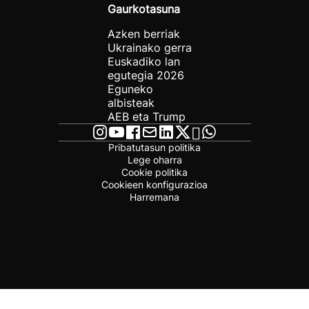
Gaurkotasuna
Azken berriak
Ukrainako gerra
Euskadiko lan
egutegia 2026
Eguneko
albisteak
AEB eta Trump
Pribatutasun politika
Lege oharra
Cookie politika
Cookieen konfigurazioa
Harremana