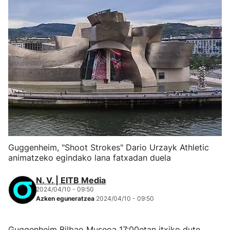
Guggenheim, "Shoot Strokes" Dario Urzayk Athletic
animatzeko egindako lana fatxadan duela
N. V. | EITB Media
2024/04/10 - 09:50
Azken eguneratzea
2024/04/10 - 09:50
Guggenheim Bilbao Museoa 17:00etan itxiko dute