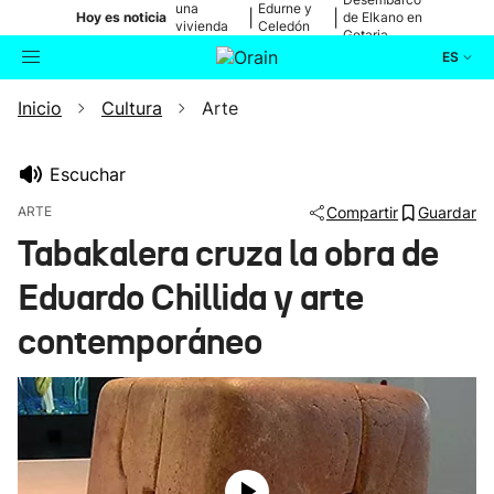
una
Edurne y
|
|
Hoy es noticia
de Elkano en
vivienda
Celedón
Getaria
de Bilbao
Txiki
ES
Inicio
Cultura
Arte
Actualidad
Buscador
Política
Escuchar
ARTE
Compartir
Guardar
Cultura
Tabakalera cruza la obra de
Eduardo Chillida y arte
Ikusmiran
contemporáneo
Eguraldia