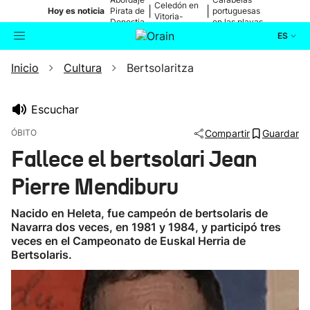
Celedón en
|
|
Hoy es noticia
Pirata de
portuguesas
Vitoria-
Donostia
en las playas
Gasteiz
ES
Inicio
Cultura
Bertsolaritza
Actualidad
Buscador
Política
Escuchar
ÓBITO
Compartir
Guardar
Cultura
Fallece el bertsolari Jean
Pierre Mendiburu
Ikusmiran
Nacido en Heleta, fue campeón de bertsolaris de
Eguraldia
Navarra dos veces, en 1981 y 1984, y participó tres
veces en el Campeonato de Euskal Herria de
Bertsolaris.