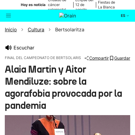
Fiestas de
|
|
Hoy es noticia
cáncer
12 de
La Blanca
colorrectal
agosto
ES
Inicio
Cultura
Bertsolaritza
Actualidad
Buscador
Política
Escuchar
FINAL DEL CAMPEONATO DE BERTSOLARIS
Compartir
Guardar
Cultura
Alaia Martin y Aitor
Mendiluze: sobre la
Ikusmiran
agorafobia provocada por la
Eguraldia
pandemia