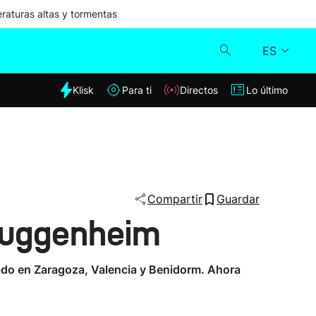
aturas altas y tormentas
ES
dia
Klisk
Para ti
Directos
Lo último
Klisk
Directos
Para ti
Compartir
Guardar
 Guggenheim
Lo último
do en Zaragoza, Valencia y Benidorm. Ahora