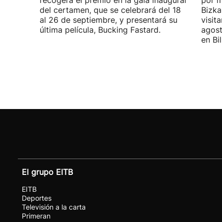
recogerá el premio en la gala inaugural
por m
del certamen, que se celebrará del 18
Bizka
al 26 de septiembre, y presentará su
visit
última película, Bucking Fastard.
agost
en Bi
El grupo EITB
EITB
Deportes
Televisión a la carta
Primeran