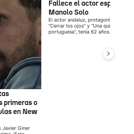
Fallece el actor español
Manolo Solo
El actor andaluz, protagonista de
“Cerrar los ojos” y “Una quinta
portuguesa”, tenía 62 años.
tas
s primeras o
ulas en New
s Javier Giner