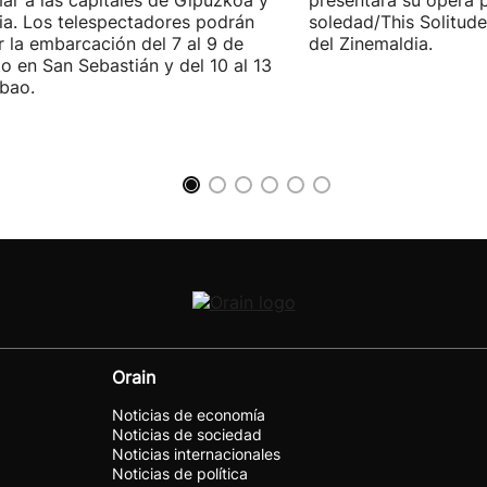
ar a las capitales de Gipuzkoa y
presentará su ópera p
ia. Los telespectadores podrán
soledad/This Solitude
ar la embarcación del 7 al 9 de
del Zinemaldia.
o en San Sebastián y del 10 al 13
lbao.
Orain
Noticias de economía
Noticias de sociedad
Noticias internacionales
Noticias de política