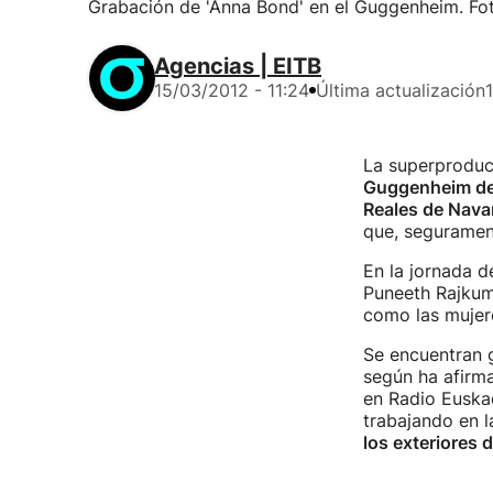
Grabación de 'Anna Bond' en el Guggenheim. Fot
Agencias | EITB
15/03/2012 - 11:24
Última actualización
La superproduc
Guggenheim de
Reales de Nava
que, segurame
En la jornada d
Puneeth Rajkum
como las mujer
Se encuentran g
según ha afirm
en Radio Euska
trabajando en l
los exteriores 