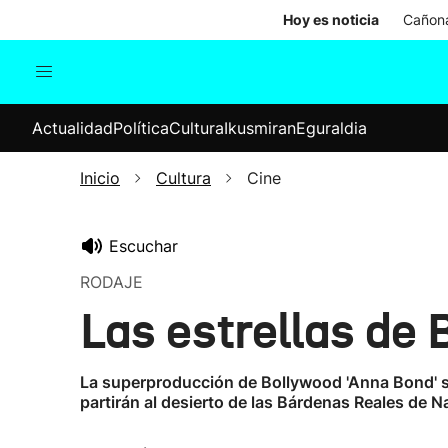
Hoy es noticia
Cañona
Actualidad
Política
Cul
Actualidad
Política
Cultura
Ikusmiran
Eguraldia
Sociedad
Elecciones
Economía
Inicio
Cultura
Cine
Internacional
Escuchar
RODAJE
Las estrellas de
La superproducción de Bollywood 'Anna Bond' s
partirán al desierto de las Bárdenas Reales de N