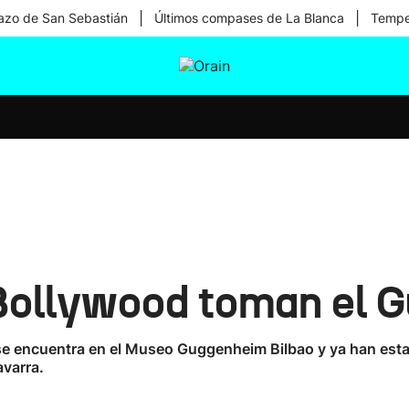
|
|
zo de San Sebastián
Últimos compases de La Blanca
Temper
tura
Ikusmiran
Egural
Salud
Tecnología
 Bollywood toman el
e encuentra en el Museo Guggenheim Bilbao y ya han esta
avarra.