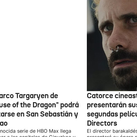
barco Targaryen de
Catorce cineas
use of the Dragon" podrá
presentarán su
itarse en San Sebastián y
segundas pelíc
bao
Directors
nocida serie de HBO Max llega
El director barakaldé