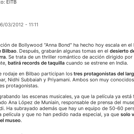
o: EITB
16/03/2012 - 11:11
ción de Bollywood "Anna Bond" ha hecho hoy escala en el
 Bilbao
. Después, grabarán algunas tomas en el
desierto d
rra
. Se trata de un thriller romántico de acción dirigido por
nte,
batirá records de taquilla
cuando se estrene en India.
e rodaje en Bilbao participan los
tres protagonistas del lar
ar, Nidhi Subbaiah y Priyamani. Ambos son muy conocidos e
es protagonistas.
rabando las escenas musicales, ya que la película ya está f
ado Ana López de Muniain, responsable de prensa del mu
di. Ha subrayado además que hay un equipo de 50-60 per
a película y que no han pedido nada especial, ya que
solo 
del museo
.