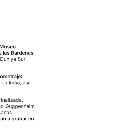
Museo
e las Bardenas
 Duniya Suri
gometraje
:
n India, así
inalizada,
seo Guggenheim
sonas
van a grabar en