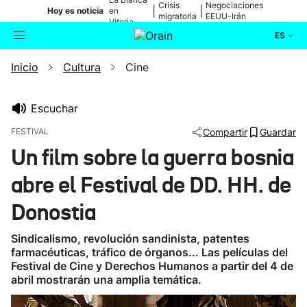
Crisis
Negociaciones
|
|
Hoy es noticia
en
migratoria
EEUU-Irán
Vitoria-
Gasteiz
ES
Inicio
Cultura
Cine
Actualidad
Buscador
Política
Escuchar
FESTIVAL
Compartir
Guardar
Cultura
Un film sobre la guerra bosnia
abre el Festival de DD. HH. de
Ikusmiran
Donostia
Eguraldia
Sindicalismo, revolución sandinista, patentes
farmacéuticas, tráfico de órganos... Las películas del
Festival de Cine y Derechos Humanos a partir del 4 de
abril mostrarán una amplia temática.