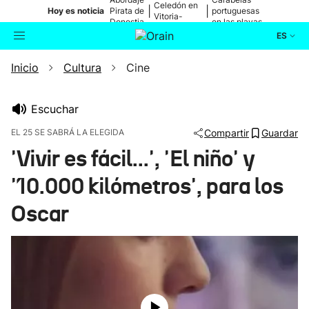
Celedón en
|
|
Hoy es noticia
Pirata de
portuguesas
Vitoria-
Donostia
en las playas
Gasteiz
ES
Inicio
Cultura
Cine
Actualidad
Buscador
Política
Escuchar
EL 25 SE SABRÁ LA ELEGIDA
Compartir
Guardar
Cultura
'Vivir es fácil...', 'El niño' y
'10.000 kilómetros', para los
Ikusmiran
Oscar
Eguraldia