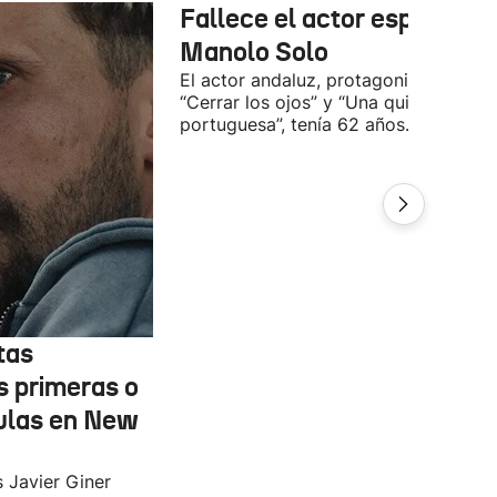
Fallece el actor español
Manolo Solo
El actor andaluz, protagonista de
“Cerrar los ojos” y “Una quinta
portuguesa”, tenía 62 años.
tas
s primeras o
ulas en New
s Javier Giner