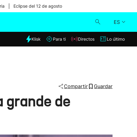
|
ria
Eclipse del 12 de agosto
ES
dia
Klisk
Para ti
Directos
Lo último
Klisk
Directos
Para ti
Compartir
Guardar
a grande de
Lo último