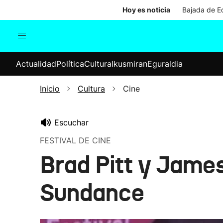
Hoy es noticia
Bajada de Ed
Actualidad
Política
Cul
Actualidad
Política
Cultura
Ikusmiran
Eguraldia
Sociedad
Elecciones
Economía
Inicio
Cultura
Cine
Internacional
Escuchar
FESTIVAL DE CINE
Brad Pitt y James
Sundance