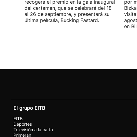
recogerá el premio en la gala inaugural
por m
del certamen, que se celebrará del 18
Bizka
al 26 de septiembre, y presentará su
visit
última película, Bucking Fastard.
agost
en Bi
El grupo EITB
EITB
Deportes
Televisión a la carta
Primeran