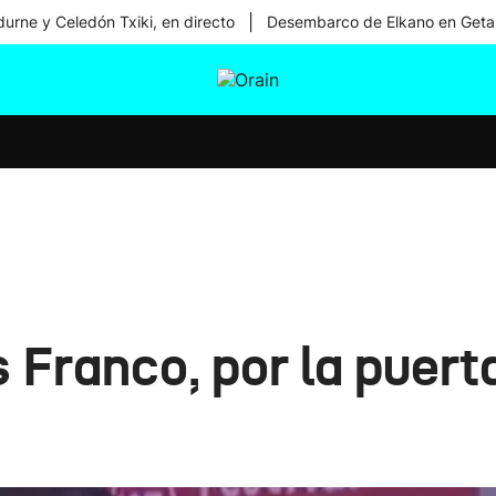
|
urne y Celedón Txiki, en directo
Desembarco de Elkano en Geta
tura
Ikusmiran
Egural
Salud
Tecnología
 Franco, por la puert