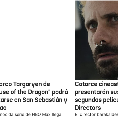
barco Targaryen de
Catorce cineas
use of the Dragon" podrá
presentarán su
itarse en San Sebastián y
segundas pelíc
bao
Directors
nocida serie de HBO Max llega
El director barakaldé