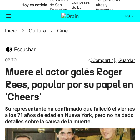
compases
|
|
Hoy es noticia
de San
altas y
de La
Sebastián
tormentas
Blanca
ES
Inicio
Cultura
Cine
Actualidad
Buscador
Política
Escuchar
ÓBITO
Compartir
Guardar
Cultura
Muere el actor galés Roger
Rees, popular por su papel en
Ikusmiran
'Cheers'
Eguraldia
Su representante ha confirmado que falleció el viernes
a los 71 años de edad en Nueva York, pero no ha dado
detalles sobre la causa de la muerte.