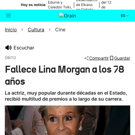
Edurne y
del 12
|
|
Hoy es noticia
de Elkano
Celedón Txiki,
de
en Getaria
en directo
agosto
ES
Inicio
Cultura
Cine
Actualidad
Buscador
Política
Escuchar
ÓBITO
Compartir
Guardar
Cultura
Fallece Lina Morgan a los 78
años
Ikusmiran
La actriz, muy popular durante décadas en el Estado,
Eguraldia
recibió multitud de premios a lo largo de su carrera.