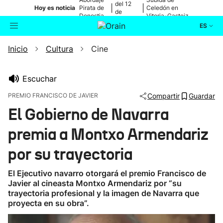
del 12
|
|
Hoy es noticia
Pirata de
Celedón en
de
Donostia
Vitoria-Gasteiz
agosto
ES
Inicio
Cultura
Cine
Actualidad
Buscador
Política
Escuchar
PREMIO FRANCISCO DE JAVIER
Compartir
Guardar
Cultura
El Gobierno de Navarra
premia a Montxo Armendariz
Ikusmiran
por su trayectoria
Eguraldia
El Ejecutivo navarro otorgará el premio Francisco de
Javier al cineasta Montxo Armendariz por “su
trayectoria profesional y la imagen de Navarra que
proyecta en su obra”.