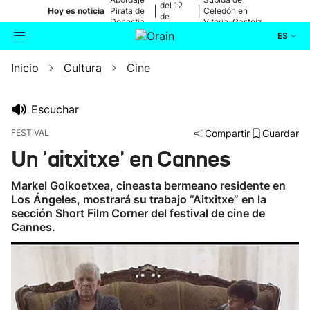
del 12
|
|
Hoy es noticia
Pirata de
Celedón en
de
Donostia
Vitoria-Gasteiz
agosto
ES
Inicio
Cultura
Cine
Actualidad
Buscador
Política
Escuchar
FESTIVAL
Compartir
Guardar
Cultura
Un 'aitxitxe' en Cannes
Ikusmiran
Markel Goikoetxea, cineasta bermeano residente en
Los Ángeles, mostrará su trabajo “Aitxitxe” en la
sección Short Film Corner del festival de cine de
Eguraldia
Cannes.