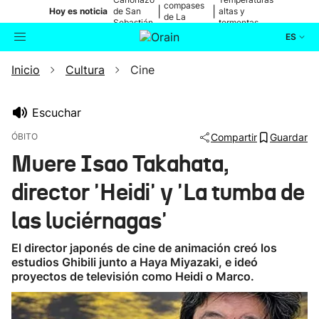
compases
|
|
Hoy es noticia
de San
altas y
de La
Sebastián
tormentas
Blanca
ES
Inicio
Cultura
Cine
Actualidad
Buscador
Política
Escuchar
ÓBITO
Compartir
Guardar
Cultura
Muere Isao Takahata,
director 'Heidi' y 'La tumba de
Ikusmiran
las luciérnagas'
Eguraldia
El director japonés de cine de animación creó los
estudios Ghibili junto a Haya Miyazaki, e ideó
proyectos de televisión como Heidi o Marco.